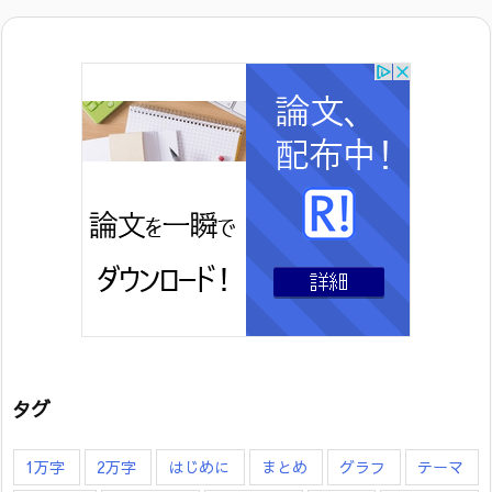
タグ
1万字
2万字
はじめに
まとめ
グラフ
テーマ