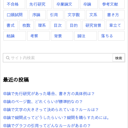
不合格
先行研究
卒業論文
卒論
参考文献
口頭試問
序論
引用
文字数
文系
書き方
書式
枚数
理系
目次
目的
研究背景
章立て
結論
考察
背景
脚注
落ちる
最近の投稿
卒論で先行研究があった場合、書き方の具体例は？
卒論のページ数、どれくらいが標準的なの？
卒論で文字の大きさって決められている？ルールは？
卒論で疑問点ってどうしたらいい？疑問を晴らすためには。
卒論でグラフの引用ってどんなルールがあるの？