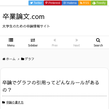
Twitter
Pinterest
B!
Hatena
RSS
Feedly
卒業論文.com
大学生のための卒論情報サイト
Menu
Sidebar
Prev
Next
Search
ホーム
>
グラフ
卒論でグラフの引用ってどんなルールがある
の？
卒論の書き方