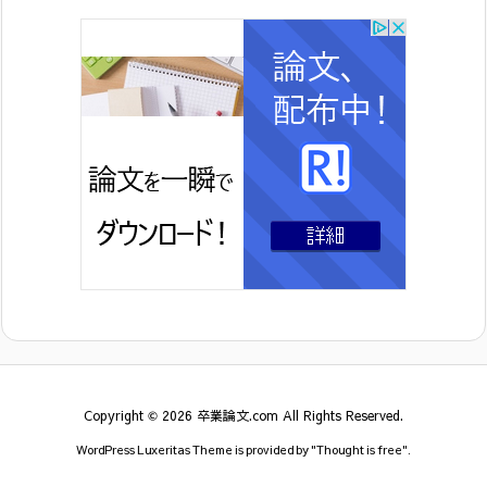
Copyright ©
2026
卒業論文.com
All Rights Reserved.
WordPress Luxeritas Theme is provided by "
Thought is free
".