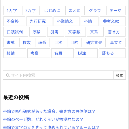
1万字
2万字
はじめに
まとめ
グラフ
テーマ
不合格
先行研究
卒業論文
卒論
参考文献
口頭試問
序論
引用
文字数
文系
書き方
書式
枚数
理系
目次
目的
研究背景
章立て
結論
考察
背景
脚注
落ちる
最近の投稿
卒論で先行研究があった場合、書き方の具体例は？
卒論のページ数、どれくらいが標準的なの？
卒論で文字の大きさって決められている？ルールは？