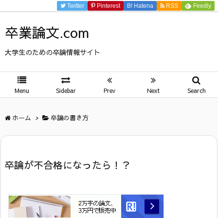
Twitter
Pinterest
B!
Hatena
RSS
Feedly
卒業論文.com
大学生のための卒論情報サイト
Menu
Sidebar
Prev
Next
Search
ホーム
>
卒論の書き方
卒論が不合格になったら！？