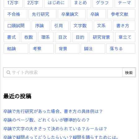
1万字
2万字
はじめに
まとめ
グラフ
テーマ
不合格
先行研究
卒業論文
卒論
参考文献
口頭試問
序論
引用
文字数
文系
書き方
書式
枚数
理系
目次
目的
研究背景
章立て
結論
考察
背景
脚注
落ちる
最近の投稿
卒論で先行研究があった場合、書き方の具体例は？
卒論のページ数、どれくらいが標準的なの？
卒論で文字の大きさって決められている？ルールは？
卒論で疑問点ってどうしたらいい？疑問を晴らすためには。