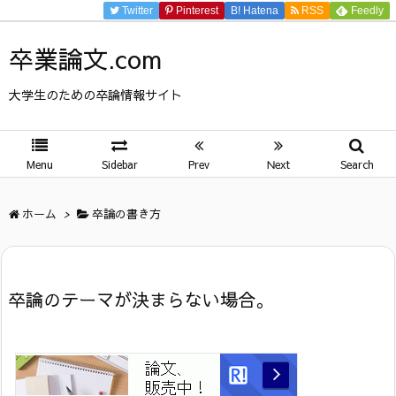
Twitter
Pinterest
B!
Hatena
RSS
Feedly
卒業論文.com
大学生のための卒論情報サイト
Menu
Sidebar
Prev
Next
Search
ホーム
>
卒論の書き方
卒論のテーマが決まらない場合。