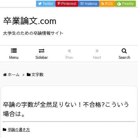
Twitter
Pinterest
B!
Hatena
RSS
Feedly
卒業論文.com
大学生のための卒論情報サイト
Menu
Sidebar
Prev
Next
Search
ホーム
>
文字数
卒論の字数が全然足りない！不合格?こういう
場合は。
卒論の書き方