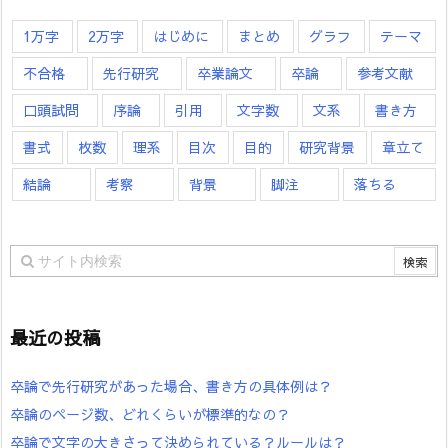
1万字
2万字
はじめに
まとめ
グラフ
テーマ
不合格
先行研究
卒業論文
卒論
参考文献
口頭試問
序論
引用
文字数
文系
書き方
書式
枚数
理系
目次
目的
研究背景
章立て
結論
考察
背景
脚注
落ちる
最近の投稿
卒論で先行研究があった場合、書き方の具体例は？
卒論のページ数、どれくらいが標準的なの？
卒論で文字の大きさって決められている？ルールは？