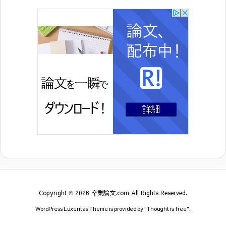
Copyright ©
2026
卒業論文.com
All Rights Reserved.
WordPress Luxeritas Theme is provided by "
Thought is free
".