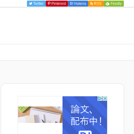
Twitter
Pinterest
B!
Hatena
RSS
Feedly