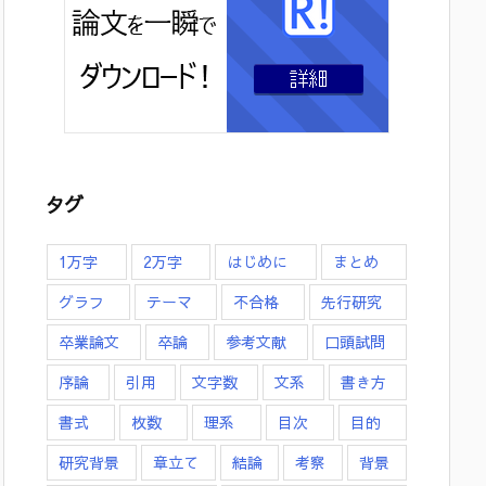
タグ
1万字
2万字
はじめに
まとめ
グラフ
テーマ
不合格
先行研究
卒業論文
卒論
参考文献
口頭試問
序論
引用
文字数
文系
書き方
書式
枚数
理系
目次
目的
研究背景
章立て
結論
考察
背景