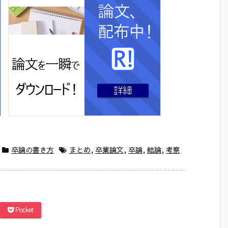
卒論の書き方
まとめ
,
卒業論文
,
卒論
,
結論
,
考察
Pocket