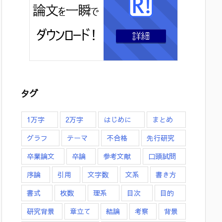
タグ
1万字
2万字
はじめに
まとめ
グラフ
テーマ
不合格
先行研究
卒業論文
卒論
参考文献
口頭試問
序論
引用
文字数
文系
書き方
書式
枚数
理系
目次
目的
研究背景
章立て
結論
考察
背景