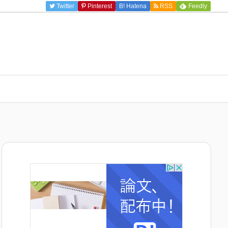
Twitter
Pinterest
B!
Hatena
RSS
Feedly